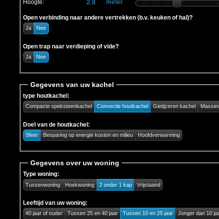
Hoogte:
meter
Open verbinding naar andere vertrekken (b.v. keuken of hal)?
Ja
Nee
Open trap naar verdieping of vide?
Ja
Nee
Gegevens van uw kachel
type houtkachel:
Compacte speksteenkachel
Convectie houtkachel
Gietijzeren kachel
Massie
Doel van de houtkachel:
Sfeer
Besparing op energie kosten en milieu
Hoofdverwarming
Gegevens over uw woning
Type woning:
Tussenwoning
Hoekwoning
2 onder 1 kap
Vrijstaand
Leeftijd van uw woning:
40 jaar of ouder
Tussen 25 en 40 jaar
Tussen 10 en 25 jaar
Jonger dan 10 ja