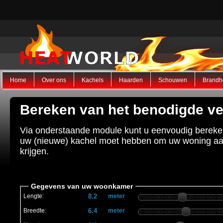
Home
Over ons
Kachels
Haarden
Schouwen
Brandh
Bereken van het benodigde v
Via onderstaande module kunt u eenvoudig berek
uw (nieuwe) kachel moet hebben om uw woning a
krijgen.
Gegevens van uw woonkamer
Lengte:
meter
Breedte:
meter