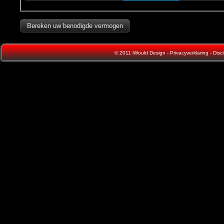
© 2011
iWould Design
-
Privacyverklaring
-
Disc