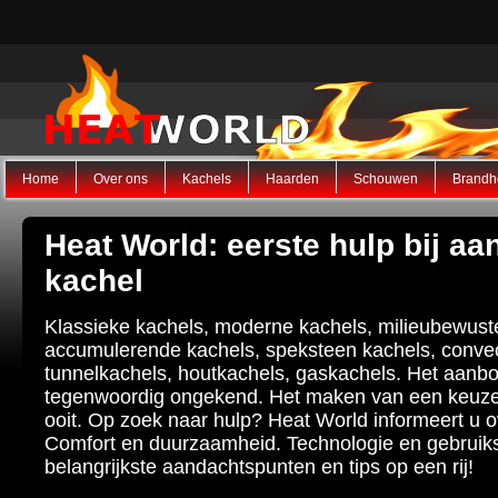
Home
Over ons
Kachels
Haarden
Schouwen
Brandh
Heat World: eerste hulp bij a
kachel
Klassieke kachels, moderne kachels, milieubewust
accumulerende kachels, speksteen kachels, convec
tunnelkachels, houtkachels, gaskachels. Het aanb
tegenwoordig ongekend. Het maken van een keuze 
ooit. Op zoek naar hulp? Heat World informeert u 
Comfort en duurzaamheid. Technologie en gebruik
belangrijkste aandachtspunten en tips op een rij!